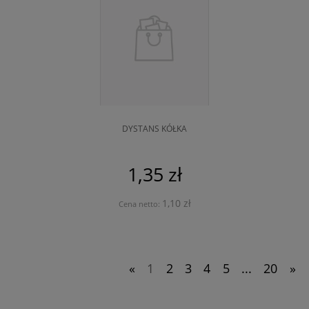
DYSTANS KÓŁKA
1,35 zł
1,10 zł
Cena netto:
«
1
2
3
4
5
...
20
»