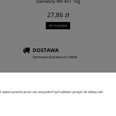
czerwony MV 401 1kg
27,86 zł
Cena
Najn
do koszyka
DOSTAWA
Darmowa dostawa od 1000zł
wykorzystanie przez nas wszystkich tych plików i przejść do sklepu lub