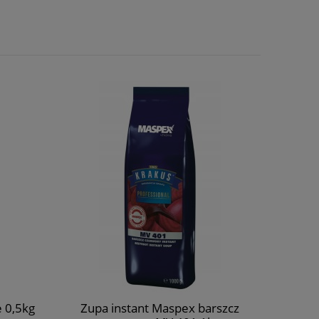
Cavere
ziar
 0,5kg
Zupa instant Maspex barszcz