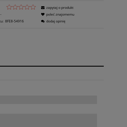
zapytaj o produkt
-
poleć znajomemu
tu:
8FE8-54916
dodaj opinię