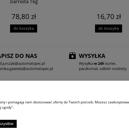
ziarnista 1kg
78,80 zł
16,70 zł
do koszyka
do koszyka
PISZ DO NAS
WYSYŁKA
l.jurczak@automatspec.pl
Wysyłka
w 24h
kurier,
inika.gaweda@automatspec.pl
paczkomat, odbiór osobisty
trony i pomagają nam dostosować ofertę do Twoich potrzeb. Możesz zaakceptować 
egulamin i Polityka Prywatności
j zgody".
Usługi Vendingowe AutomatSpec
www.automatspec.pl
szystkie