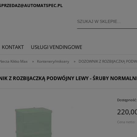
SPRZEDAZ@AUTOMATSPEC.PL
KONTAKT
USŁUGI VENDINGOWE
Necta Kikko Max
»
Kontenery/miksery
»
DOZOWNIK Z ROZBIJACZKĄ PODW
IK Z ROZBIJACZKĄ PODWÓJNY LEWY - ŚRUBY NORMALN
Dostępność:
220,00
Cena netto: