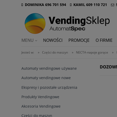
DOMINIKA 696 701 594
KAMIL 609 110 721
MENU
NOWOŚCI
PROMOCJE
O FIRMIE
Jesteś w:
»
Części do maszyn
»
NECTA-napoje gorące
»
DOZOWN
Automaty vendingowe używane
Automaty vendingowe nowe
Ekspresy i pozostałe urządzenia
Produkty Vendingowe
Akcesoria Vendingowe
Części do maszyn