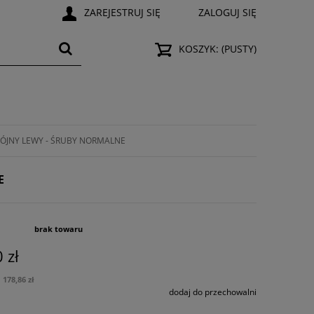
ZAREJESTRUJ SIĘ
ZALOGUJ SIĘ
KOSZYK:
(PUSTY)
ÓJNY LEWY - ŚRUBY NORMALNE
E
brak towaru
 zł
178,86 zł
dodaj do przechowalni