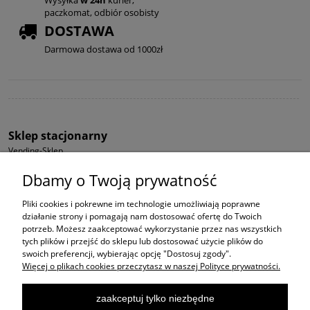
Wysyłka
w 24h
kurier,
paczkomat, odbiór osobisty
DOSTAWA
Darmowa dostawa od 1000zł
Sklep stacjonarny
Vending-Sklep
ul. Wadowicka 5
Dbamy o Twoją prywatność
32-060 Liszki k. Krakowa
Godziny otwarcia:
Pliki cookies i pokrewne im technologie umożliwiają poprawne
pon-pt: 8-16
działanie strony i pomagają nam dostosować ofertę do Twoich
sb-nd: Zamknięte
potrzeb. Możesz zaakceptować wykorzystanie przez nas wszystkich
tych plików i przejść do sklepu lub dostosować użycie plików do
Regulamin i Polityka Prywatności
swoich preferencji, wybierając opcję "Dostosuj zgody".
Więcej o plikach cookies przeczytasz w naszej Polityce prywatności.
Usługi Vendingowe AutomatSpec
www.automatspec.pl
zaakceptuj tylko niezbędne