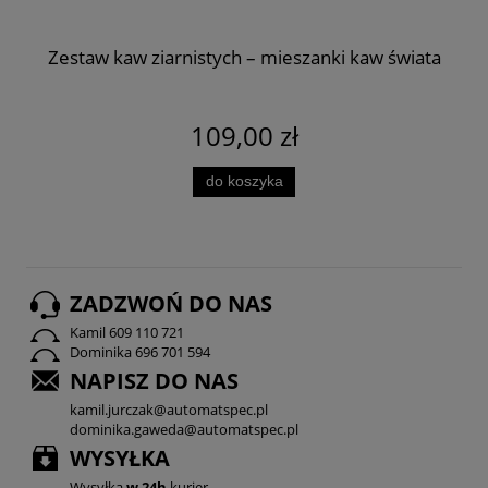
Zestaw kaw ziarnistych – mieszanki kaw świata
109,00 zł
do koszyka
ZADZWOŃ DO NAS
Kamil 609 110 721
Dominika 696 701 594
NAPISZ DO NAS
kamil.jurczak@automatspec.pl
dominika.gaweda@automatspec.pl
WYSYŁKA
Wysyłka
w 24h
kurier,