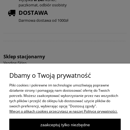
paczkomat, odbiór osobisty
DOSTAWA
Darmowa dostawa od 1000zł
Sklep stacjonarny
Vending-Sklep
ul. Wadowicka 5
Dbamy o Twoją prywatność
32-060 Liszki k. Krakowa
Godziny otwarcia:
Pliki cookies i pokrewne im technologie umożliwiają poprawne
pon-pt: 8-16
działanie strony i pomagają nam dostosować ofertę do Twoich
sb-nd: Zamknięte
potrzeb. Możesz zaakceptować wykorzystanie przez nas wszystkich
tych plików i przejść do sklepu lub dostosować użycie plików do
Regulamin i Polityka Prywatności
swoich preferencji, wybierając opcję "Dostosuj zgody".
Więcej o plikach cookies przeczytasz w naszej Polityce prywatności.
Usługi Vendingowe AutomatSpec
www.automatspec.pl
zaakceptuj tylko niezbędne