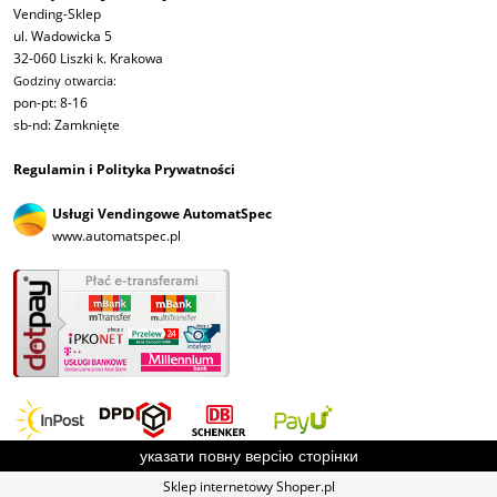
Vending-Sklep
ul. Wadowicka 5
32-060 Liszki k. Krakowa
Godziny otwarcia:
pon-pt: 8-16
sb-nd: Zamknięte
Regulamin i Polityka Prywatności
Usługi Vendingowe AutomatSpec
www.automatspec.pl
указати повну версію сторінки
Sklep internetowy Shoper.pl