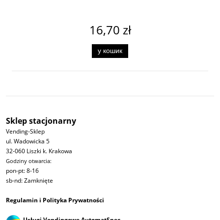
16,70 zł
у кошик
Sklep stacjonarny
Vending-Sklep
ul. Wadowicka 5
32-060 Liszki k. Krakowa
Godziny otwarcia:
pon-pt: 8-16
sb-nd: Zamknięte
Regulamin i Polityka Prywatności
Usługi Vendingowe AutomatSpec