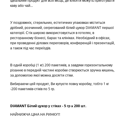
Ідеальний продукт для всіх місць, де клієнти можуть приготувати
каву або чай...
У поздовжніх, стерильних, естетичних упаковках міститься
дрібний, розчинний, сегрегований білий цукор DIAMANT першої
категорії. Стік широко використовується в готелях, в
ресторанному бізнесі, барах та клініках. Необхідний в офісах,
при проведенні ділових переговорів, конференцій і презентацій,
а також під час переїздів.
В одній коробці (1 кг) 200 пакетиків, а завдяки горизонтальному
різанню в передній частині коробки створюється зручна кишень,
за допомогою якої можна досягти стіки.
Вибираючи цей продукт, Ви купуєте повну коробку, тобто 1 кг
-200 пакетиків-стіків по 5 гр.
DIAMANT Білий цукор у стіках - 5 гр x 200 шт.
НАЙНИЖЧА ЦІНА НА РИНКУ!!!