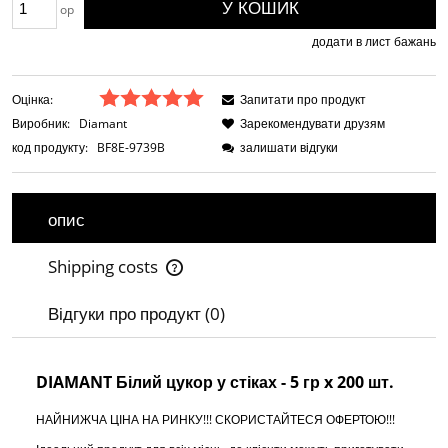
У КОШИК
op
додати в лист бажань
Оцінка:
Запитати про продукт
Виробник:
Diamant
Зарекомендувати друзям
код продукту:
BF8E-9739B
залишати відгуки
опис
Shipping costs
The price does not include any possible payment costs
Відгуки про продукт (0)
DIAMANT Білий цукор у стіках - 5 гр x 200 шт.
НАЙНИЖЧА ЦІНА НА РИНКУ!!! СКОРИСТАЙТЕСЯ ОФЕРТОЮ!!!